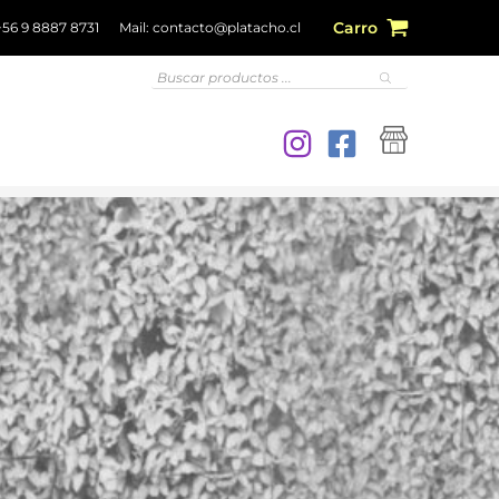
+56 9 8887 8731
Mail:
contacto@platacho.cl
Carro
Búsqueda
de
productos