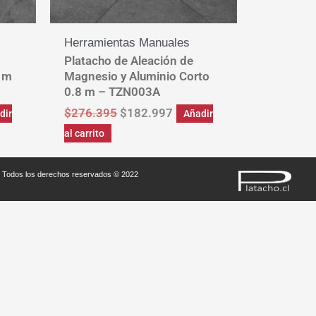
Herramientas Manuales
Platacho de Aleación de
 1m
Magnesio y Aluminio Corto
0.8 m – TZN003A
$
276.395
$
182.997
dir
Añadir
al carrito
Todos los derechos reservados © 2022