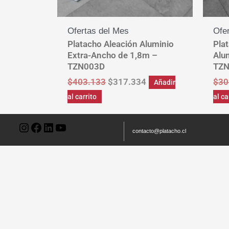
Ofertas del Mes
Ofe
Platacho Aleación Aluminio
Pla
Extra-Ancho de 1,8m –
Alu
TZN003D
TZ
$
403.133
$
317.334
$
30
Añadir
al carrito
al ca
Instagram
Facebook
LinkedIn
YouTube
contacto@platacho.cl