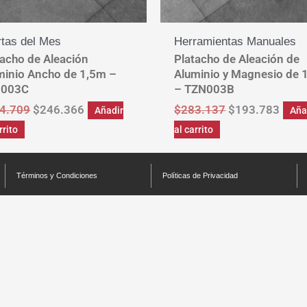
rtas del Mes
Herramientas Manuales
tacho de Aleación
Platacho de Aleación de
minio Ancho de 1,5m –
Aluminio y Magnesio de
N003C
– TZN003B
4.709
$
246.366
$
283.137
$
193.783
Añadir
Aña
rrito
al carrito
Términos y Condiciones
Políticas de Privacidad