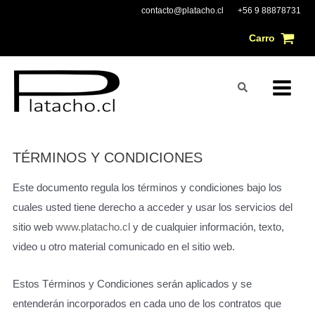
Ir
Main
contacto@platacho.cl
+56 9 88878731
al
Carro
Menu
contenido
Buscar
TÉRMINOS Y CONDICIONES
Este documento regula los términos y condiciones bajo los
cuales usted tiene derecho a acceder y usar los servicios del
sitio web
www.platacho.cl
y de cualquier información, texto,
video u otro material comunicado en el sitio web.
Estos Términos y Condiciones serán aplicados y se
entenderán incorporados en cada uno de los contratos que