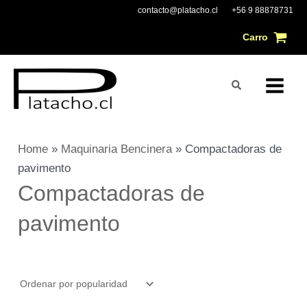
Ir
Main
contacto@platacho.cl
+56 9 88878731
al
Carro
Menu
contenido
Buscar
Home
»
Maquinaria Bencinera
»
Compactadoras de
pavimento
Compactadoras de
pavimento