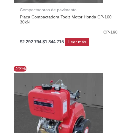
Compactadoras de pavimento
Placa Compactadora Toolz Motor Honda CP-160
30kN
CP-160
$
2.292.794
$
1.344.715
Leer más
El
El
-23%
precio
precio
original
actual
era:
es:
$1.225.688.
$943.777.