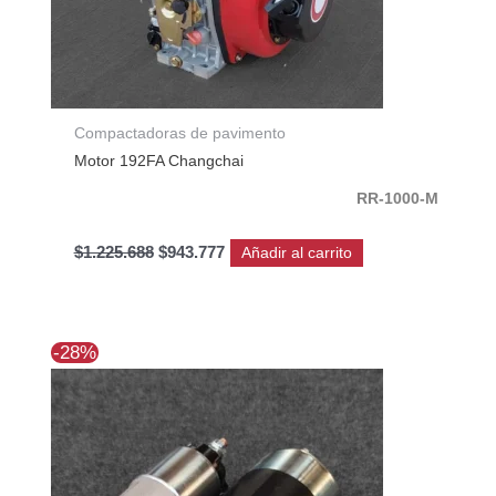
Compactadoras de pavimento
Motor 192FA Changchai
RR-1000-M
$
1.225.688
$
943.777
Añadir al carrito
El
El
-28%
precio
precio
original
actual
era:
es:
$134.815.
$96.818.