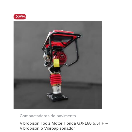
El
El
-38%
precio
precio
original
actual
era:
es:
$1.883.889.
$1.169.306.
Compactadoras de pavimento
Vibropisón Toolz Motor Honda GX-160 5,5HP –
Vibropison o Vibroapisonador