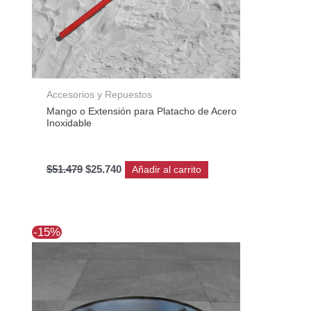
Accesorios y Repuestos
Mango o Extensión para Platacho de Acero
Inoxidable
$
51.479
$
25.740
Añadir al carrito
El
El
-15%
precio
precio
original
actual
era:
es:
$61.791.
$52.693.