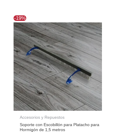
El
El
-19%
precio
precio
original
actual
era:
es:
$139.050.
$112.631.
Accesorios y Repuestos
Soporte con Escobillón para Platacho para
Hormigón de 1,5 metros