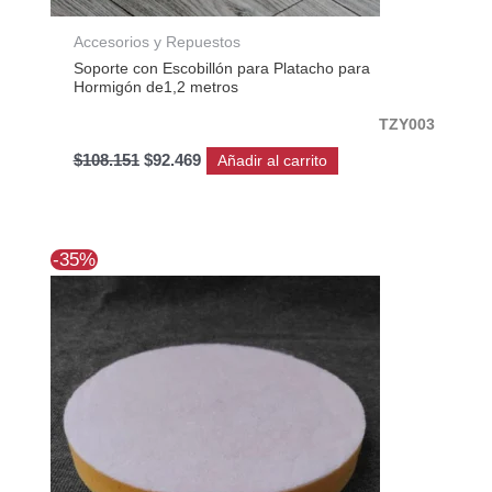
Accesorios y Repuestos
Soporte con Escobillón para Platacho para
Hormigón de1,2 metros
TZY003
$
108.151
$
92.469
Añadir al carrito
El
El
-35%
precio
precio
original
actual
era:
es:
$20.589.
$13.384.