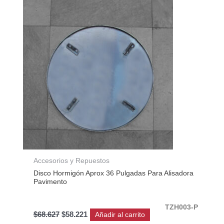
original
actual
era:
es:
$68.627.
$58.221.
Accesorios y Repuestos
Disco Hormigón Aprox 36 Pulgadas Para Alisadora
Pavimento
TZH003-P
$
68.627
$
58.221
Añadir al carrito