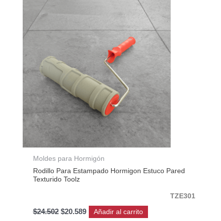
original
actual
era:
es:
$24.502.
$20.589.
Moldes para Hormigón
Rodillo Para Estampado Hormigon Estuco Pared
Texturido Toolz
TZE301
$
24.502
$
20.589
Añadir al carrito