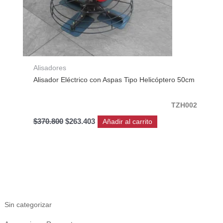
Alisadores
Alisador Eléctrico con Aspas Tipo Helicóptero 50cm
TZH002
$
370.800
$
263.403
Añadir al carrito
Sin categorizar