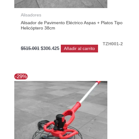
Alisadores
Alisador de Pavimento Eléctrico Aspas + Platos Tipo
Helicóptero 38cm
TZH001-2
$
515.001
$
306.425
Añadir al carrito
El
El
-29%
precio
precio
original
actual
era:
es:
$370.800.
$263.403.