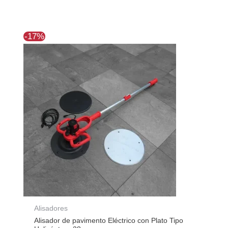
El
El
-17%
precio
precio
original
actual
era:
es:
$257.397.
$214.375.
Alisadores
Alisador de pavimento Eléctrico con Plato Tipo