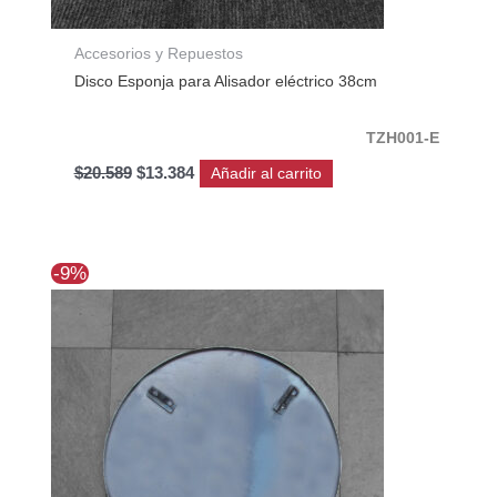
Accesorios y Repuestos
Disco Esponja para Alisador eléctrico 38cm
TZH001-E
$
20.589
$
13.384
Añadir al carrito
El
El
-9%
precio
precio
original
actual
era:
es:
$80.884.
$73.530.