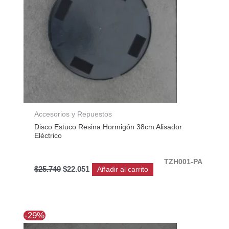
Accesorios y Repuestos
Disco Estuco Resina Hormigón 38cm Alisador
Eléctrico
TZH001-PA
$
25.740
$
22.051
Añadir al carrito
El
El
-29%
precio
precio