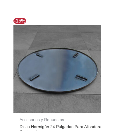
El
El
-15%
precio
precio
original
actual
era:
es:
$61.791.
$52.693.
Accesorios y Repuestos
Disco Hormigón 24 Pulgadas Para Alisadora