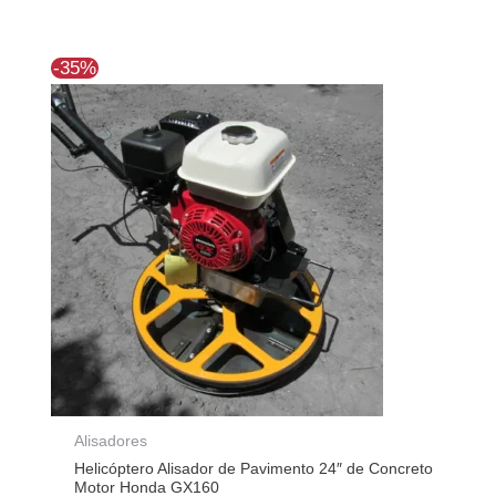
El
El
-35%
precio
precio
original
actual
era:
es:
$1.593.398.
$1.030.001.
Alisadores
Helicóptero Alisador de Pavimento 24″ de Concreto
Motor Honda GX160