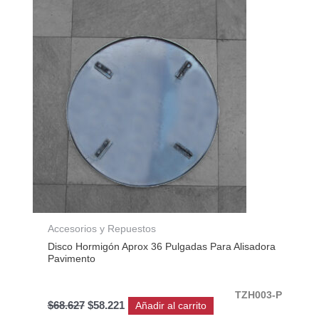
original
actual
era:
es:
$68.627.
$58.221.
Accesorios y Repuestos
Disco Hormigón Aprox 36 Pulgadas Para Alisadora
Pavimento
TZH003-P
$
68.627
$
58.221
Añadir al carrito