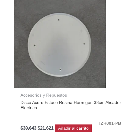
original
actual
era:
es:
$30.643.
$21.621.
Accesorios y Repuestos
Disco Acero Estuco Resina Hormigon 38cm Alisador
Electrico
TZH001-PB
$
30.643
$
21.621
Añadir al carrito