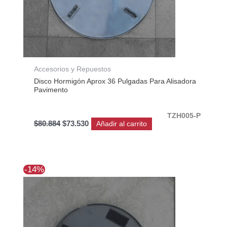
Accesorios y Repuestos
Disco Hormigón Aprox 36 Pulgadas Para Alisadora
Pavimento
TZH005-P
$
80.884
$
73.530
Añadir al carrito
El
El
-14%
precio
precio
original
actual
era:
es:
$25.740.
$22.051.