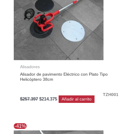
Alisadores
Alisador de pavimento Eléctrico con Plato Tipo
Helicóptero 38cm
TZH001
$
257.397
$
214.375
Añadir al carrito
El
El
-41%
precio
precio