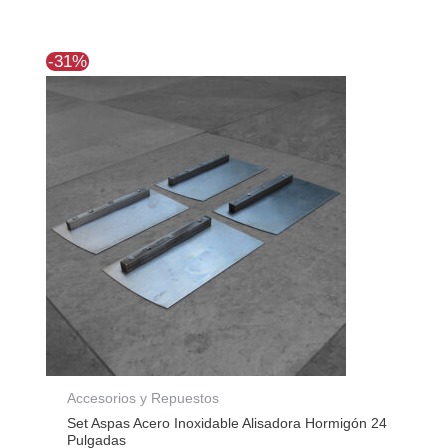
El
El
-31%
precio
precio
original
actual
era:
es:
$56.370.
$39.130.
Accesorios y Repuestos
Set Aspas Acero Inoxidable Alisadora Hormigón 24
Pulgadas