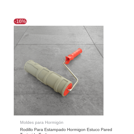
El
El
-16%
precio
precio
original
actual
era:
es:
$24.502.
$20.589.
Moldes para Hormigón
Rodillo Para Estampado Hormigon Estuco Pared