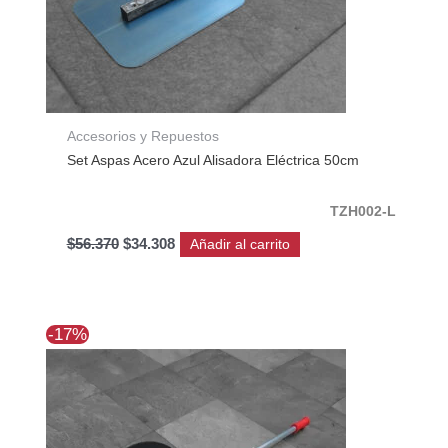
Accesorios y Repuestos
Set Aspas Acero Azul Alisadora Eléctrica 50cm
TZH002-L
$
56.370
$
34.308
Añadir al carrito
El
El
-17%
precio
precio
original
actual
era:
es:
$257.397.
$214.375.