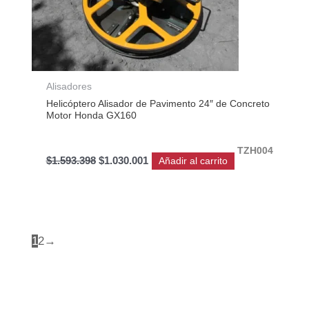
Alisadores
Helicóptero Alisador de Pavimento 24″ de Concreto
Motor Honda GX160
TZH004
$
1.593.398
$
1.030.001
Añadir al carrito
1
2
→