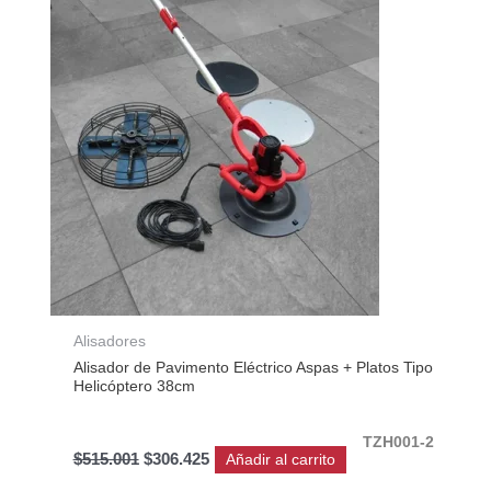
original
actual
era:
es:
$515.001.
$306.425.
Alisadores
Alisador de Pavimento Eléctrico Aspas + Platos Tipo
Helicóptero 38cm
TZH001-2
$
515.001
$
306.425
Añadir al carrito