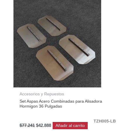
original
actual
era:
es:
$77.241.
$42.888.
Accesorios y Repuestos
Set Aspas Acero Combinadas para Alisadora
Hormigon 36 Pulgadas
TZH005-LB
$
77.241
$
42.888
Añadir al carrito