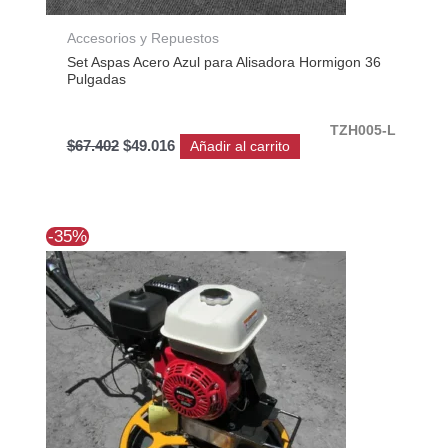
Accesorios y Repuestos
Set Aspas Acero Azul para Alisadora Hormigon 36
Pulgadas
TZH005-L
$
67.402
$
49.016
Añadir al carrito
El
El
-35%
precio
precio
original
actual
era:
es:
$1.593.398.
$1.030.001.