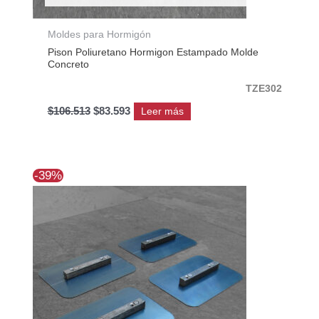
Moldes para Hormigón
Pison Poliuretano Hormigon Estampado Molde
Concreto
TZE302
$
106.513
$
83.593
Leer más
El
El
-39%
precio
precio
original
actual
era:
es:
$56.370.
$34.308.