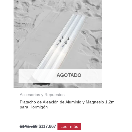
original
actual
era:
es:
$141.568.
$117.667.
AGOTADO
Accesorios y Repuestos
Platacho de Aleación de Aluminio y Magnesio 1,2m
para Hormigón
$
141.568
$
117.667
Leer más