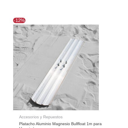
El
El
-12%
precio
precio
original
actual
era:
es:
$128.086.
$113.132.
Accesorios y Repuestos
Platacho Aluminio Magnesio Bullfloat 1m para