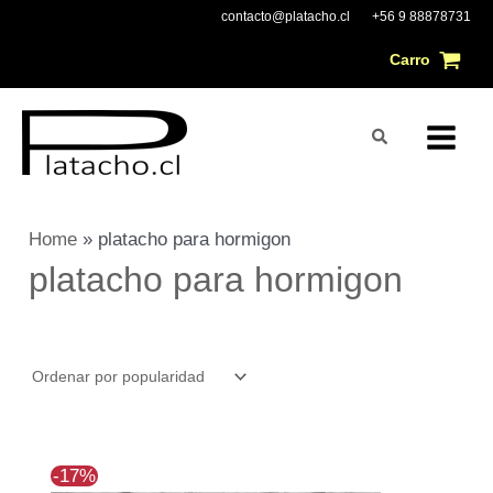
Ir
Main
contacto@platacho.cl
+56 9 88878731
al
Carro
Menu
contenido
Buscar
Home
»
platacho para hormigon
platacho para hormigon
El
El
-17%
precio
precio