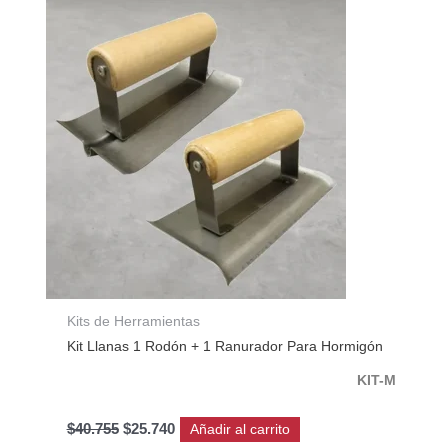
original
actual
era:
es:
$40.755.
$25.740.
Kits de Herramientas
Kit Llanas 1 Rodón + 1 Ranurador Para Hormigón
KIT-M
$
40.755
$
25.740
Añadir al carrito