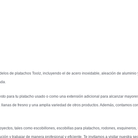
elos de platachos Toolz, incluyendo el de acero inoxidable, aleación de aluminio
ada.
sto para tu platacho usado o como una extensión adicional para alcanzar mayores 
 llanas de fresno y una amplia variedad de otros productos. Además, contamos co
ctos, tales como escobillones, escobillas para platachos, rodones, esquineros, ras
ción y trabajar de manera profesional y eficiente. Te invitamos a visitar nuestra s