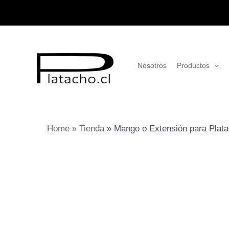
Ir
al
contenido
Nosotros
Productos
Home
»
Tienda
»
Mango o Extensión para Plata