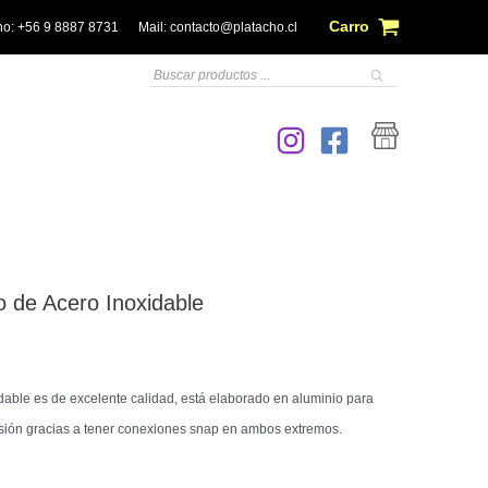
Carro
no:
+56 9 8887 8731
Mail:
contacto@platacho.cl
Búsqueda
de
productos
 de Acero Inoxidable
dable es de excelente calidad, está elaborado en aluminio para
ensión gracias a tener conexiones snap en ambos extremos.