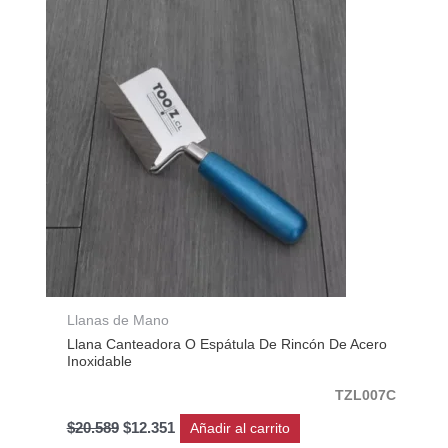
original
actual
era:
es:
$20.589.
$12.351.
Llanas de Mano
Llana Canteadora O Espátula De Rincón De Acero
Inoxidable
TZL007C
$
20.589
$
12.351
Añadir al carrito