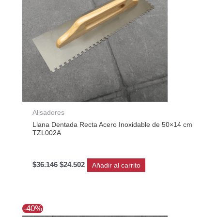
Alisadores
Llana Dentada Recta Acero Inoxidable de 50×14 cm
TZL002A
$
36.146
$
24.502
Añadir al carrito
El
El
-40%
precio
precio