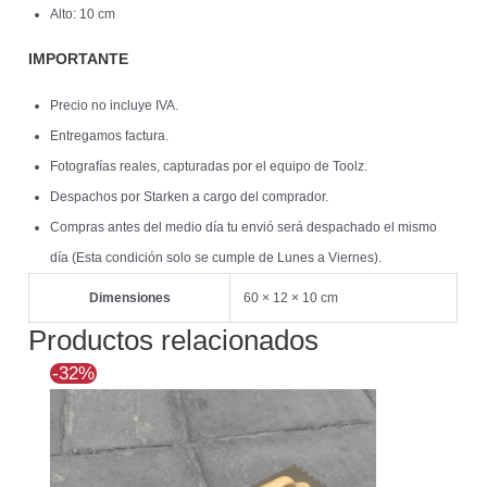
Alto: 10 cm
IMPORTANTE
Precio no incluye IVA.
Entregamos factura.
Fotografías reales, capturadas por el equipo de Toolz.
Despachos por Starken a cargo del comprador.
Compras antes del medio día tu envió será despachado el mismo
día (Esta condición solo se cumple de Lunes a Viernes).
Dimensiones
60 × 12 × 10 cm
Productos relacionados
El
El
-32%
precio
precio
original
actual
era:
es:
$36.146.
$24.502.