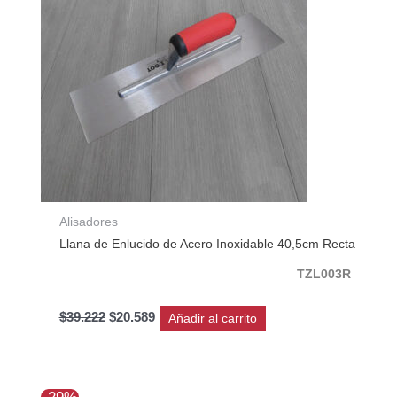
Alisadores
Llana de Enlucido de Acero Inoxidable 40,5cm Recta
TZL003R
$
39.222
$
20.589
Añadir al carrito
El
El