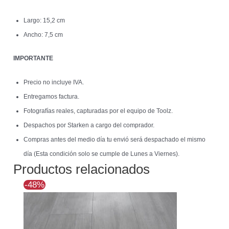
Largo: 15,2 cm
Ancho: 7,5 cm
IMPORTANTE
Precio no incluye IVA.
Entregamos factura.
Fotografías reales, capturadas por el equipo de Toolz.
Despachos por Starken a cargo del comprador.
Compras antes del medio día tu envió será despachado el mismo
día (Esta condición solo se cumple de Lunes a Viernes).
Productos relacionados
El
El
-48%
precio
precio
original
actual
era:
es:
$39.222.
$20.589.