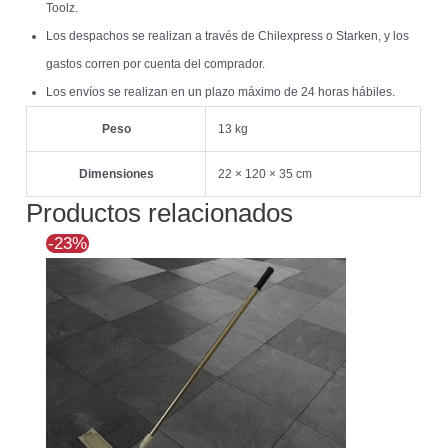
Toolz.
Los despachos se realizan a través de Chilexpress o Starken, y los
gastos corren por cuenta del comprador.
Los envíos se realizan en un plazo máximo de 24 horas hábiles.
Peso
13 kg
Dimensiones
22 × 120 × 35 cm
Productos relacionados
El
El
-23%
precio
precio
original
actual
era:
es:
$168.534.
$129.189.