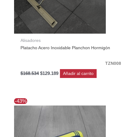
Alisadores
Platacho Acero Inoxidable Planchon Hormigón
TZN008
$
168.534
$
129.189
Añadir al carrito
El
El
-43%
precio
precio
original
actual
era:
es:
$26.954.
$15.440.