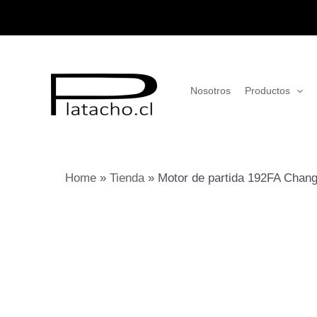
Ir
al
contenido
Nosotros
Productos
Home
»
Tienda
»
Motor de partida 192FA Chan