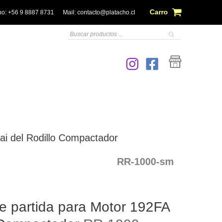
Carro
no:
+56 9 8887 8731
Mail:
contacto@platacho.cl
Búsqueda
de
productos
ai del Rodillo Compactador
RR-1000-sm
de partida para Motor 192FA