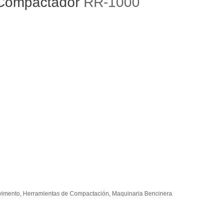
o Compactador
RR-1000
vimento
,
Herramientas de Compactación
,
Maquinaria Bencinera