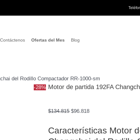
Motor
El
El
Teléfo
de
precio
precio
partida
original
actual
192FA
era:
es:
Changchai
$134.815.
$96.818.
Contáctenos
Ofertas del Mes
Blog
del
Rodillo
Compactador
RR-
gchai del Rodillo Compactador RR-1000-sm
1000-
Motor de partida 192FA Changch
-28%
sm
cantidad
$
134.815
$
96.818
Características Motor 