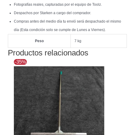
Fotografías reales, capturadas por el equipo de Toolz.
Despachos por Starken a cargo del comprador.
Compras antes del medio día tu envió será despachado el mismo
día (Esta condición solo se cumple de Lunes a Viernes).
Peso
7 kg
Productos relacionados
El
El
-35%
precio
precio
original
actual
era:
es:
$102.990.
$66.940.