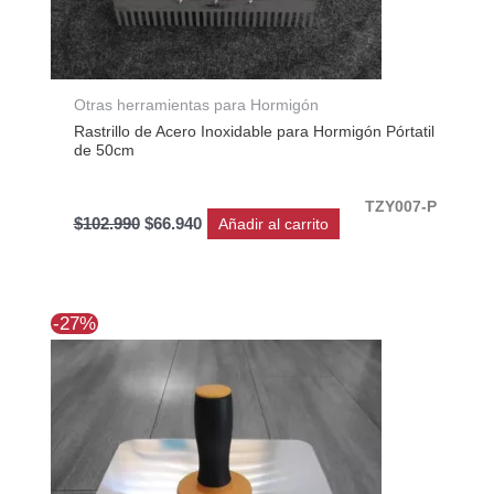
Otras herramientas para Hormigón
Rastrillo de Acero Inoxidable para Hormigón Pórtatil
de 50cm
TZY007-P
$
102.990
$
66.940
Añadir al carrito
El
El
-27%
precio
precio
original
actual
era:
es:
$30.891.
$22.650.