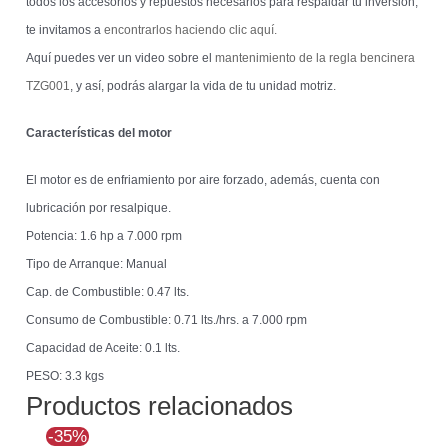
todos los accesorios y repuestos necesarios para respaldar tu inversión,
te invitamos a
encontrarlos haciendo clic aquí.
Aquí puedes ver un video sobre el
mantenimiento de la regla bencinera
TZG001
, y así, podrás alargar la vida de tu unidad motriz.
Características del motor
El motor es de enfriamiento por aire forzado, además, cuenta con
lubricación por resalpique.
Potencia: 1.6 hp a 7.000 rpm
Tipo de Arranque: Manual
Cap. de Combustible: 0.47 lts.
Consumo de Combustible: 0.71 lts./hrs. a 7.000 rpm
Capacidad de Aceite: 0.1 lts.
PESO: 3.3 kgs
Productos relacionados
El
El
-35%