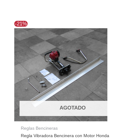
El
El
-21%
precio
precio
original
actual
era:
es:
$963.668.
$765.757.
AGOTADO
Reglas Bencineras
Regla Vibradora Bencinera con Motor Honda