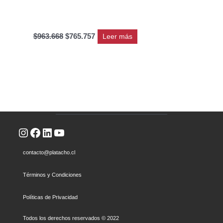
$
963.668
$
765.757
Leer más
Instagram
Facebook
LinkedIn
YouTube
contacto@platacho.cl
Términos y Condiciones
Políticas de Privacidad
Todos los derechos reservados © 2022