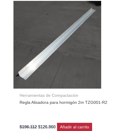
precio
precio
original
actual
era:
es:
$196.112.
$126.860.
Herramientas de Compactación
Regla Alisadora para hormigón 2m TZG001-R2
$
196.112
$
126.860
Añadir al carrito