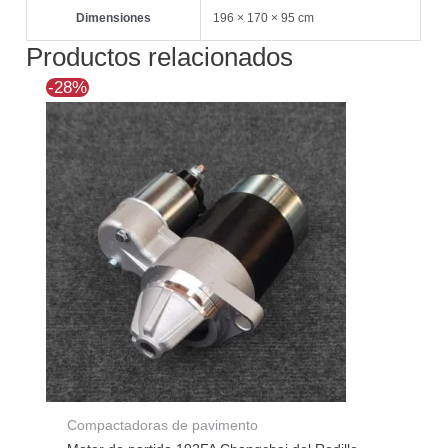
Dimensiones
196 × 170 × 95 cm
Productos relacionados
El
El
-28%
precio
precio
original
actual
era:
es:
$134.815.
$96.818.
Compactadoras de pavimento