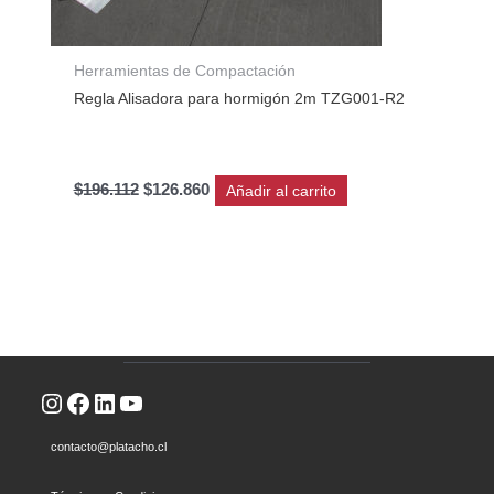
Herramientas de Compactación
Regla Alisadora para hormigón 2m TZG001-R2
$
196.112
$
126.860
Añadir al carrito
Instagram
Facebook
LinkedIn
YouTube
contacto@platacho.cl