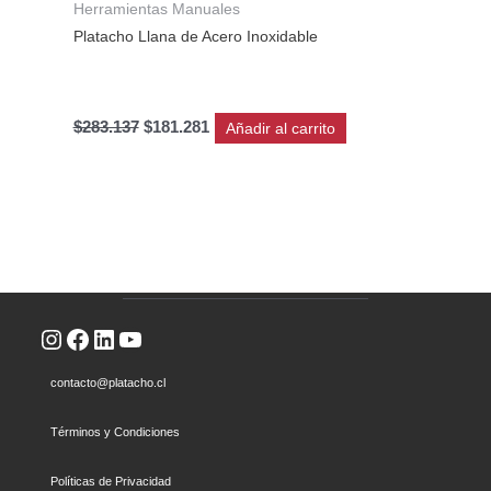
Herramientas Manuales
Platacho Llana de Acero Inoxidable
$
283.137
$
181.281
Añadir al carrito
Instagram
Facebook
LinkedIn
YouTube
contacto@platacho.cl
Términos y Condiciones
Políticas de Privacidad