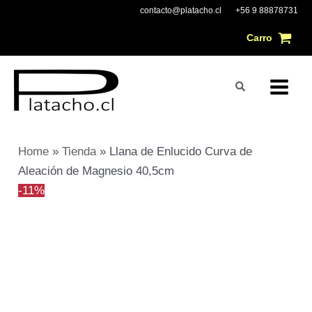
Ir
El
El
Main
contacto@platacho.cl
+56 9 88878731
al
precio
precio
Carro
Menu
contenido
original
actual
era:
es:
Buscar
$43.775.
$39.131.
Home
»
Tienda
»
Llana de Enlucido Curva de
Aleación de Magnesio 40,5cm
-11%