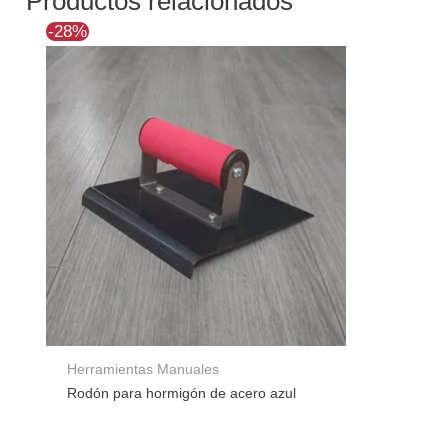
Productos relacionados
El
El
-28%
precio
precio
original
actual
era:
es:
$28.792.
$20.589.
Herramientas Manuales
Rodón para hormigón de acero azul