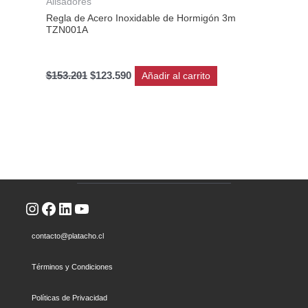
Alisadores
Regla de Acero Inoxidable de Hormigón 3m
TZN001A
$
153.201
$
123.590
Añadir al carrito
Instagram
Facebook
LinkedIn
YouTube
contacto@platacho.cl
Términos y Condiciones
Políticas de Privacidad