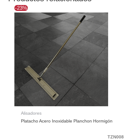
El
El
-23%
precio
precio
original
actual
era:
es:
$168.534.
$129.189.
Alisadores
Platacho Acero Inoxidable Planchon Hormigón
TZN008