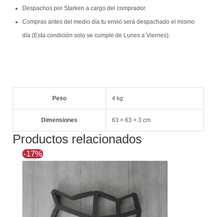
Despachos por Starken a cargo del comprador.
Compras antes del medio día tu envió será despachado el mismo
día (Esta condición solo se cumple de Lunes a Viernes).
Peso
4 kg
Dimensiones
63 × 63 × 3 cm
Productos relacionados
El
El
-17%
precio
precio
original
actual
era:
es:
$12.351.
$10.284.