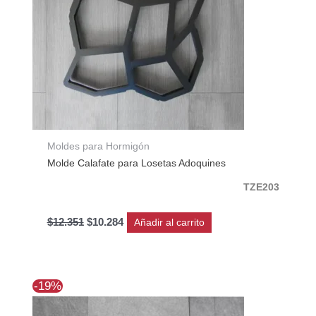
Moldes para Hormigón
Molde Calafate para Losetas Adoquines
TZE203
$
12.351
$
10.284
Añadir al carrito
El
El
-19%
precio
precio
original
actual