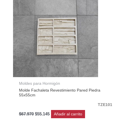
era:
es:
$67.970.
$55.145.
Moldes para Hormigón
Molde Fachaleta Revestimiento Pared Piedra
55x55cm
TZE101
$
67.970
$
55.145
Añadir al carrito