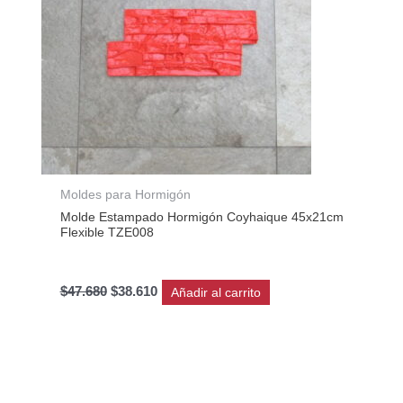
Moldes para Hormigón
Molde Estampado Hormigón Coyhaique 45x21cm
Flexible TZE008
$
47.680
$
38.610
Añadir al carrito