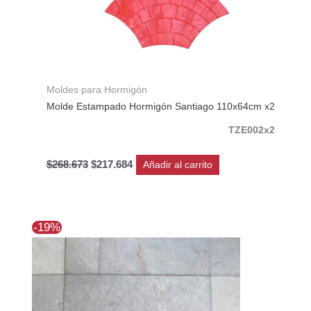
Moldes para Hormigón
Molde Estampado Hormigón Santiago 110x64cm x2
TZE002x2
$
268.673
$
217.684
Añadir al carrito
El
El
-19%
precio
precio
original
actual
era:
es:
$47.680.
$38.610.