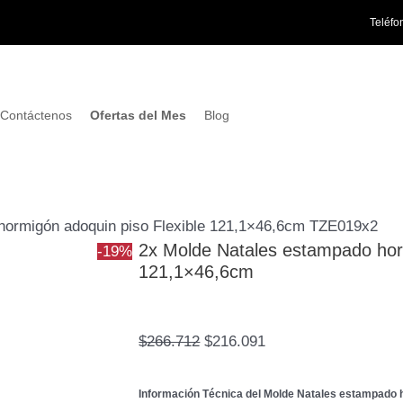
El
El
Teléfo
precio
precio
original
actual
era:
es:
$266.712.
$216.091.
Contáctenos
Ofertas del Mes
Blog
hormigón adoquin piso Flexible 121,1×46,6cm TZE019x2
2x Molde Natales estampado horm
-19%
121,1×46,6cm
$
266.712
$
216.091
Información Técnica del Molde Natales estampado