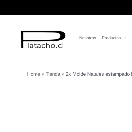
Ir
al
contenido
Nosotros
Productos
Home
»
Tienda
»
2x Molde Natales estampado 