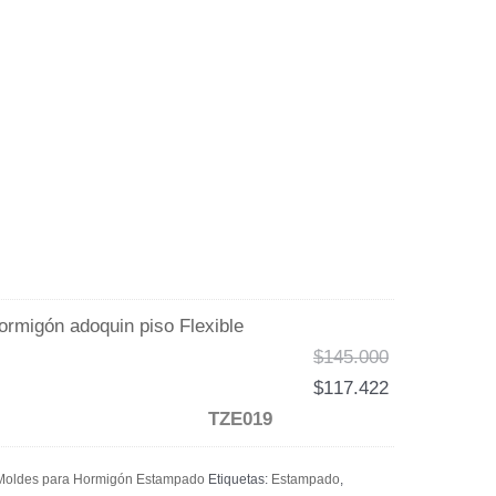
rmigón adoquin piso Flexible
$
145.000
$
117.422
TZE019
Moldes para Hormigón Estampado
Etiquetas:
Estampado
,