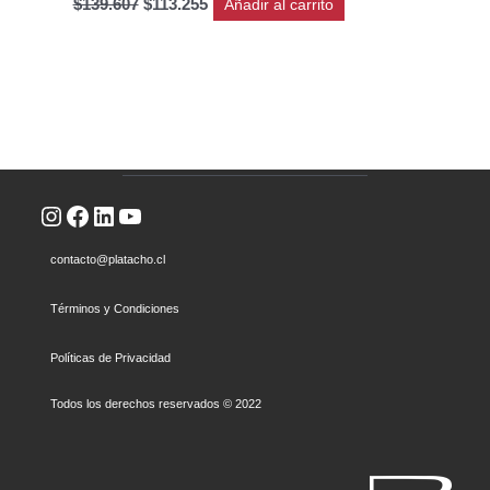
$
139.607
$
113.255
Añadir al carrito
Instagram
Facebook
LinkedIn
YouTube
contacto@platacho.cl
Términos y Condiciones
Políticas de Privacidad
Todos los derechos reservados © 2022