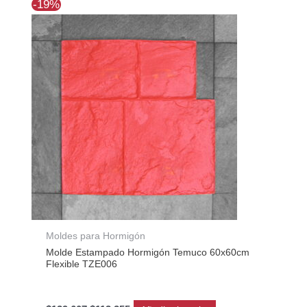
El
El
-19%
precio
precio
original
actual
era:
es:
$139.607.
$113.255.
Moldes para Hormigón
Molde Estampado Hormigón Temuco 60x60cm
Flexible TZE006