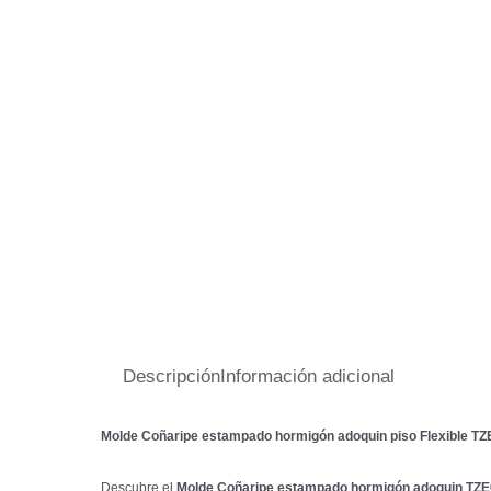
Descripción
Información adicional
Molde
Coñaripe
estampado hormigón adoquin piso Flexible TZE
Descubre el
Molde
Coñaripe
estampado hormigón adoquin TZ