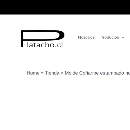
Ir
al
contenido
Nosotros
Productos
Home
»
Tienda
»
Molde Coñaripe estampado h