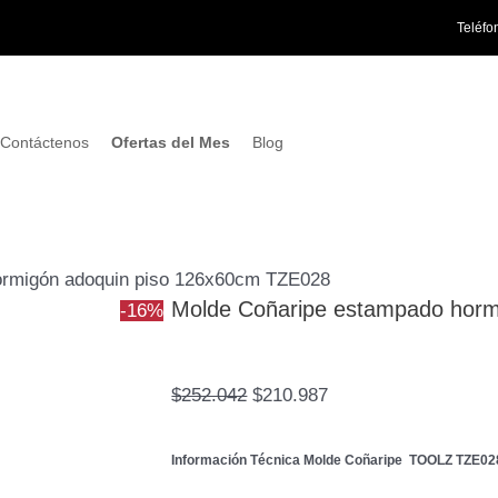
Molde
El
El
Teléfo
Coñaripe
precio
precio
estampado
original
actual
hormigón
era:
es:
adoquin
$252.042.
$210.987.
Contáctenos
Ofertas del Mes
Blog
piso
126x60cm
TZE028
cantidad
ormigón adoquin piso 126x60cm TZE028
Molde Coñaripe estampado horm
-16%
$
252.042
$
210.987
Información Técnica Molde
Coñaripe
TOOLZ
TZE02