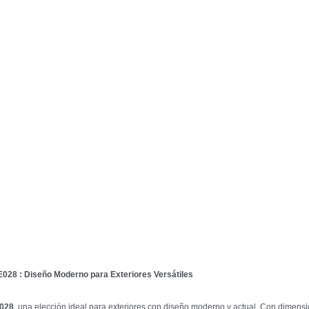
028 : Diseño Moderno para Exteriores Versátiles
E028
, una elección ideal para exteriores con diseño moderno y actual. Con dimen