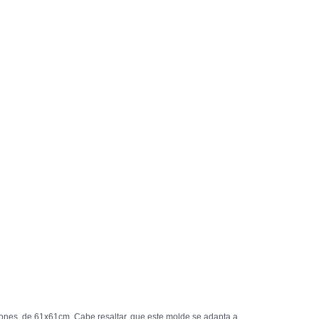
siones de 61x61cm. Cabe resaltar, que este molde se adapta a