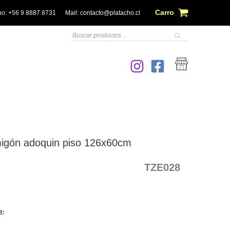
Carro
no:
+56 9 8887 8731
Mail:
contacto@platacho.cl
Búsqueda
de
productos
igón adoquin piso 126x60cm
TZE028
8: