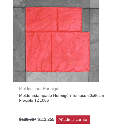
original
actual
era:
es:
$139.607.
$113.255.
Moldes para Hormigón
Molde Estampado Hormigón Temuco 60x60cm
Flexible TZE006
$
139.607
$
113.255
Añadir al carrito