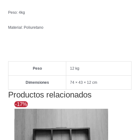
Peso: 4kg
Material: Poliuretano
Peso
12 kg
Dimensiones
74 × 43 × 12 cm
Productos relacionados
El
El
-17%
precio
precio
original
actual
era:
es:
$12.351.
$10.284.