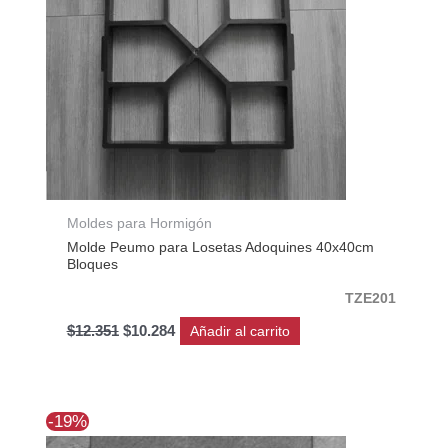
Moldes para Hormigón
Molde Peumo para Losetas Adoquines 40x40cm
Bloques
TZE201
$
12.351
$
10.284
Añadir al carrito
El
El
-19%
precio
precio