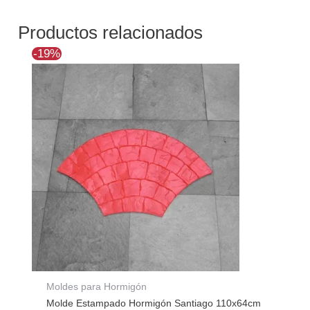
Productos relacionados
El
El
-19%
precio
precio
original
actual
era:
es:
$146.103.
$118.280.
Moldes para Hormigón
Molde Estampado Hormigón Santiago 110x64cm