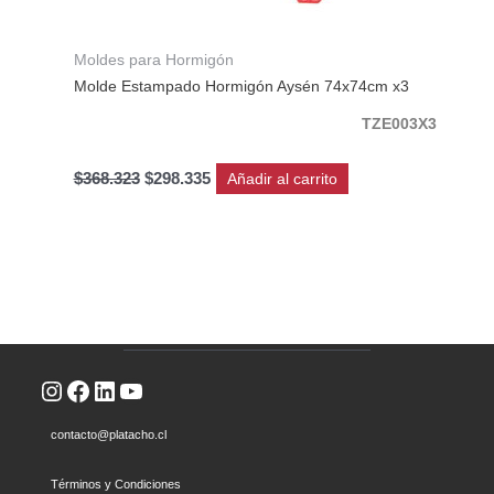
Moldes para Hormigón
Molde Estampado Hormigón Aysén 74x74cm x3
TZE003X3
$
368.323
$
298.335
Añadir al carrito
Instagram
Facebook
LinkedIn
YouTube
contacto@platacho.cl
Términos y Condiciones