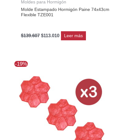
Moldes para Hormigón
Molde Estampado Hormigón Paine 74x43cm
Flexible TZE001
$
139.607
$
113.010
Leer más
El
El
-19%
precio
precio
original
actual
era:
es:
$368.323.
$298.335.