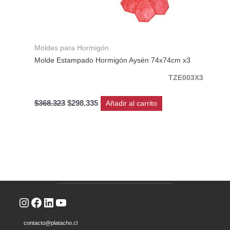
Moldes para Hormigón
Molde Estampado Hormigón Aysén 74x74cm x3
TZE003X3
$
368.323
$
298.335
Añadir al carrito
Instagram
Facebook
LinkedIn
YouTube
contacto@platacho.cl