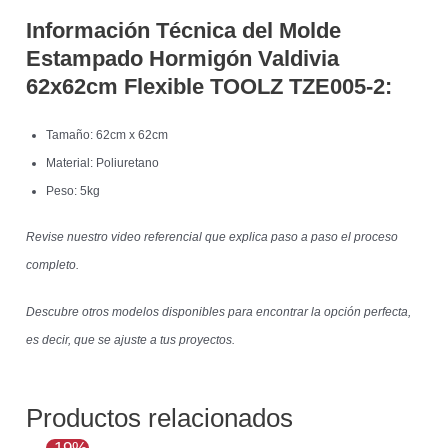
Información Técnica del Molde
Estampado Hormigón Valdivia
62x62cm Flexible TOOLZ TZE005-2:
Tamaño: 62cm x 62cm
Material: Poliuretano
Peso: 5kg
Revise nuestro video referencial que explica paso a paso el proceso
completo.
Descubre otros modelos disponibles para encontrar la opción perfecta,
es decir, que se ajuste a tus proyectos.
Productos relacionados
El
El