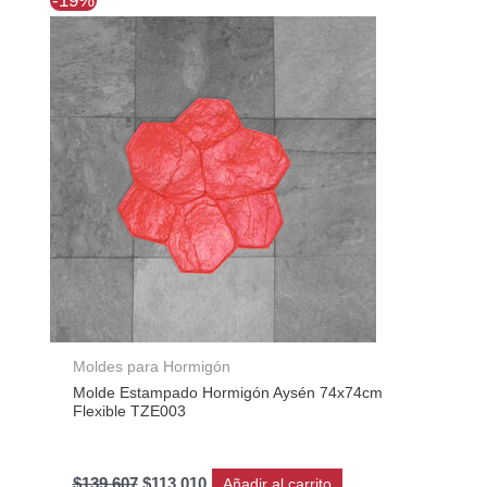
-19%
precio
precio
original
actual
era:
es:
$139.607.
$113.010.
Moldes para Hormigón
Molde Estampado Hormigón Aysén 74x74cm
Flexible TZE003
$
139.607
$
113.010
Añadir al carrito