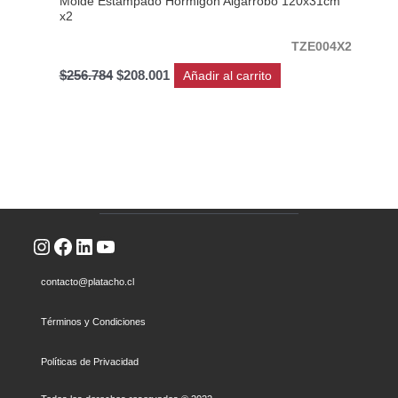
Molde Estampado Hormigón Algarrobo 120x31cm
x2
TZE004X2
$
256.784
$
208.001
Añadir al carrito
Instagram
Facebook
LinkedIn
YouTube
contacto@platacho.cl
Términos y Condiciones
Políticas de Privacidad