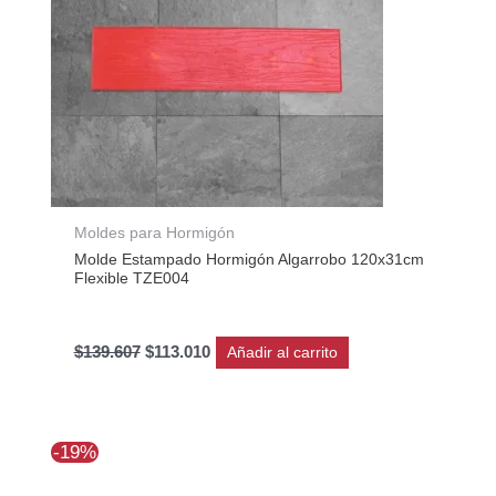
Moldes para Hormigón
Molde Estampado Hormigón Algarrobo 120x31cm
Flexible TZE004
$
139.607
$
113.010
Añadir al carrito
El
El
-19%
precio
precio
original
actual