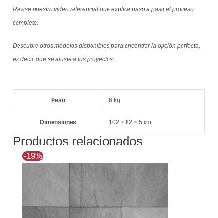
Revise nuestro video referencial que explica paso a paso el proceso
completo.
Descubre otros modelos disponibles para encontrar la opción perfecta,
es decir, que se ajuste a tus proyectos.
Peso
6 kg
Dimensiones
102 × 82 × 5 cm
Productos relacionados
El
El
-19%
precio
precio
original
actual
era:
es:
$139.607.
$113.010.