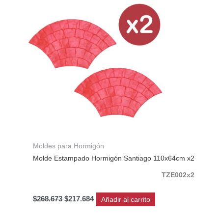
era:
es:
$268.673.
$217.684.
Moldes para Hormigón
Molde Estampado Hormigón Santiago 110x64cm x2
TZE002x2
$
268.673
$
217.684
Añadir al carrito