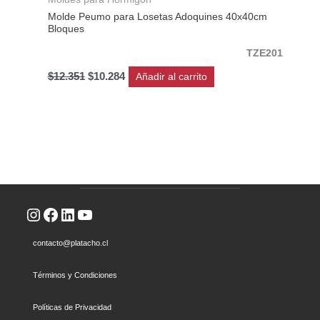
Molde Peumo para Losetas Adoquines 40x40cm
Bloques
TZE201
$
12.351
$
10.284
Añadir al carrito
Instagram
Facebook
LinkedIn
YouTube
contacto@platacho.cl
Términos y Condiciones
Políticas de Privacidad