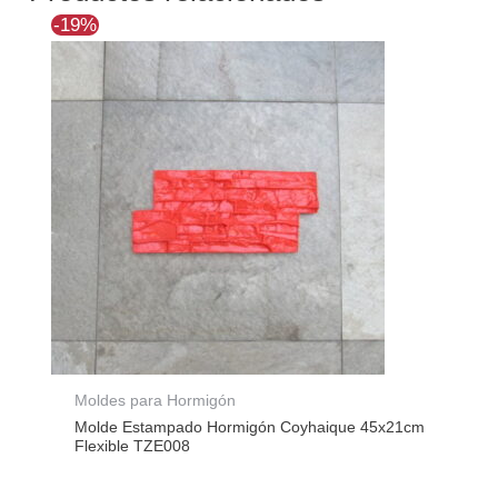
El
El
-19%
precio
precio
original
actual
era:
es:
$47.680.
$38.610.
Moldes para Hormigón
Molde Estampado Hormigón Coyhaique 45x21cm
Flexible TZE008