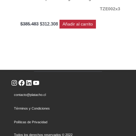
TZE002x3
$
385.483
$
312.308
Añadir al carrito
Instagram
Facebook
LinkedIn
YouTube
contacto@platacho.cl
Términos y Condiciones
Políticas de Privacidad
Todos los derechos reservados © 2022