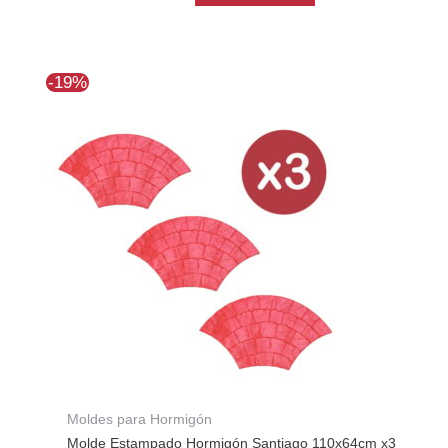
El
El
-19%
precio
precio
original
actual
era:
es:
$385.483.
$312.308.
Moldes para Hormigón
Molde Estampado Hormigón Santiago 110x64cm x3