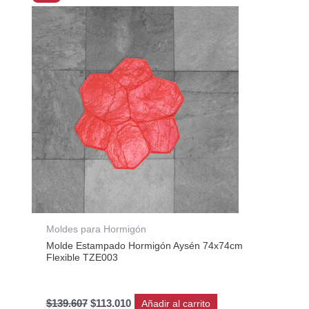
precio
precio
original
actual
era:
es:
$139.607.
$113.010.
Moldes para Hormigón
Molde Estampado Hormigón Aysén 74x74cm
Flexible TZE003
$
139.607
$
113.010
Añadir al carrito