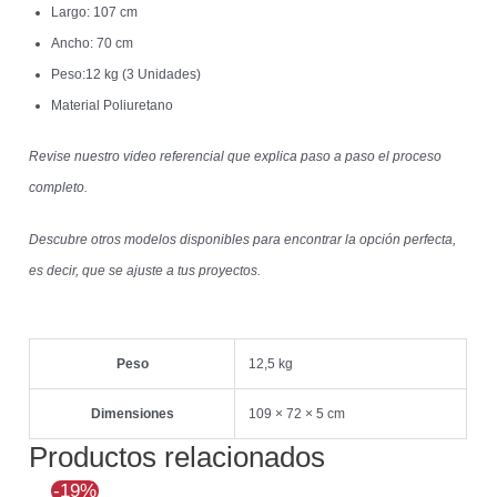
Largo: 107 cm
Ancho: 70 cm
Peso:12 kg (3 Unidades)
Material Poliuretano
Revise nuestro video referencial que explica paso a paso el proceso
completo.
Descubre otros modelos disponibles para encontrar la opción perfecta,
es decir, que se ajuste a tus proyectos.
Peso
12,5 kg
Dimensiones
109 × 72 × 5 cm
Productos relacionados
El
El
-19%