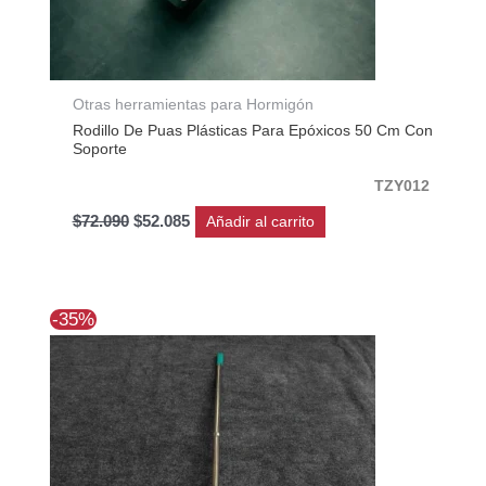
Otras herramientas para Hormigón
Rodillo De Puas Plásticas Para Epóxicos 50 Cm Con
Soporte
TZY012
$
72.090
$
52.085
Añadir al carrito
El
El
-35%
precio
precio
original
actual
era:
es:
$102.990.
$66.940.