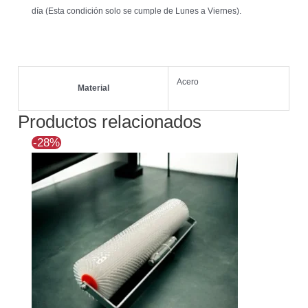
día (Esta condición solo se cumple de Lunes a Viernes).
Acero
Material
Productos relacionados
El
El
-28%
precio
precio
original
actual
era:
es:
$72.090.
$52.085.