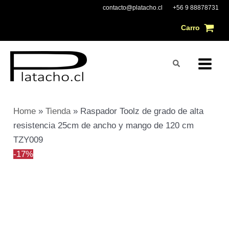
Ir
El
El
Main
contacto@platacho.cl
+56 9 88878731
al
precio
precio
Carro
Menu
contenido
original
actual
era:
es:
Buscar
$43.251.
$36.040.
Home
»
Tienda
»
Raspador Toolz de grado de alta
resistencia 25cm de ancho y mango de 120 cm
TZY009
-17%