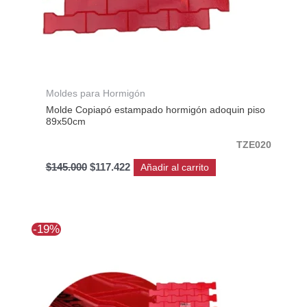
Moldes para Hormigón
Molde Copiapó estampado hormigón adoquin piso
89x50cm
TZE020
$
145.000
$
117.422
Añadir al carrito
El
El
-19%
precio
precio
original
actual
era:
es:
$266.712.
$216.091.