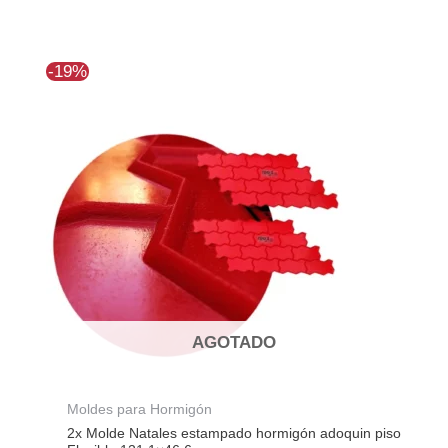
El
El
-19%
precio
precio
original
actual
era:
es:
$266.712.
$216.091.
AGOTADO
Moldes para Hormigón
2x Molde Natales estampado hormigón adoquin piso