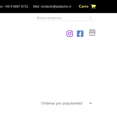
Carro
no:
+56 9 8887 8731
Mail:
contacto@platacho.cl
Búsqueda
de
productos