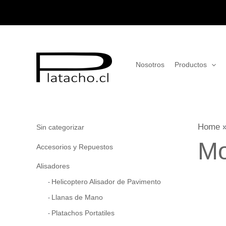
Ir
al
contenido
Nosotros
Productos
Home
Sin categorizar
Mo
Accesorios y Repuestos
Alisadores
Helicoptero Alisador de Pavimento
Llanas de Mano
Platachos Portatiles