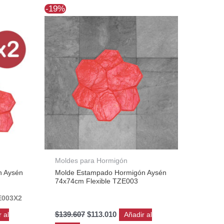
El
El
-19%
precio
precio
original
actual
era:
es:
1.
$139.607.
$113.010.
Moldes para Hormigón
n Aysén
Molde Estampado Hormigón Aysén
74x74cm Flexible TZE003
E003X2
$
139.607
$
113.010
 al
Añadir al