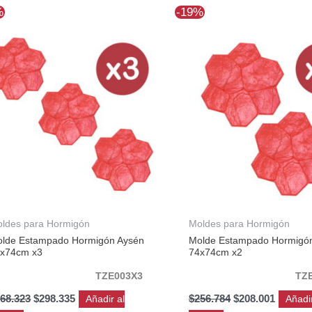
El
El
El
El
%
-19%
precio
precio
precio
precio
original
actual
original
actual
era:
es:
era:
es:
$368.323.
$298.335.
$256.784.
$208.00
ldes para Hormigón
Moldes para Hormigón
lde Estampado Hormigón Aysén
Molde Estampado Hormigó
x74cm x3
74x74cm x2
TZE003X3
TZ
68.323
$
298.335
$
256.784
$
208.001
Añadir al
Añadir