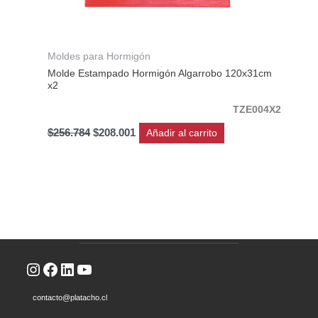
Moldes para Hormigón
Molde Estampado Hormigón Algarrobo 120x31cm
x2
TZE004X2
$
256.784
$
208.001
Añadir al carrito
Instagram
Facebook
LinkedIn
YouTube
contacto@platacho.cl