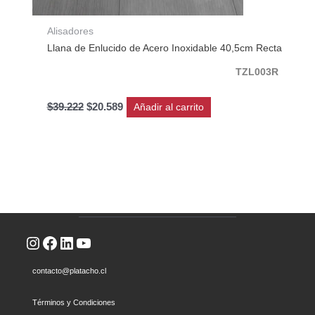
Alisadores
Llana de Enlucido de Acero Inoxidable 40,5cm Recta
TZL003R
$
39.222
$
20.589
Añadir al carrito
Instagram
Facebook
LinkedIn
YouTube
contacto@platacho.cl
Términos y Condiciones