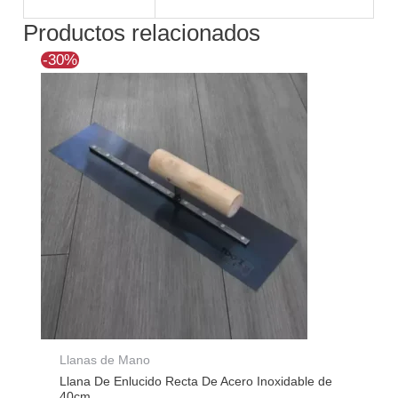
Productos relacionados
El
El
-30%
precio
precio
original
actual
era:
es:
$20.589.
$14.410.
Llanas de Mano
Llana De Enlucido Recta De Acero Inoxidable de
40cm