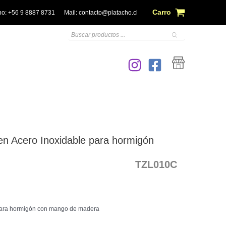
Carro
no:
+56 9 8887 8731
Mail:
contacto@platacho.cl
Búsqueda
de
productos
n Acero Inoxidable para hormigón
TZL010C
para hormigón con mango de madera