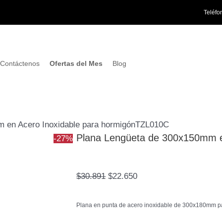
Plana
El
El
Teléfo
Lengüeta
precio
precio
de
original
actual
300x150mm
era:
es:
en
$30.891.
$22.650.
Contáctenos
Ofertas del Mes
Blog
Acero
Inoxidable
para
hormigónTZL010C
 en Acero Inoxidable para hormigónTZL010C
cantidad
Plana Lengüeta de 300x150mm e
-27%
$
30.891
$
22.650
Plana en punta de acero inoxidable de 300x180mm 