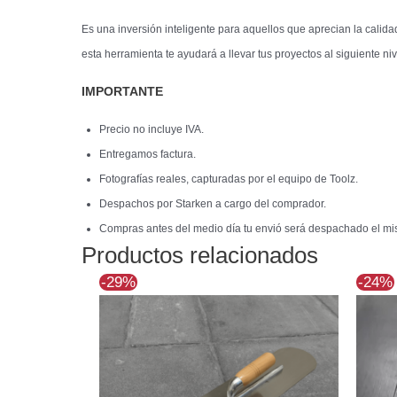
Es una inversión inteligente para aquellos que aprecian la calida
esta herramienta te ayudará a llevar tus proyectos al siguiente niv
IMPORTANTE
Precio no incluye IVA.
Entregamos factura.
Fotografías reales, capturadas por el equipo de Toolz.
Despachos por Starken a cargo del comprador.
Compras antes del medio día tu envió será despachado el mis
Productos relacionados
El
El
-29%
-24%
precio
precio
original
actual
era:
es:
$61.273.
$43.251.