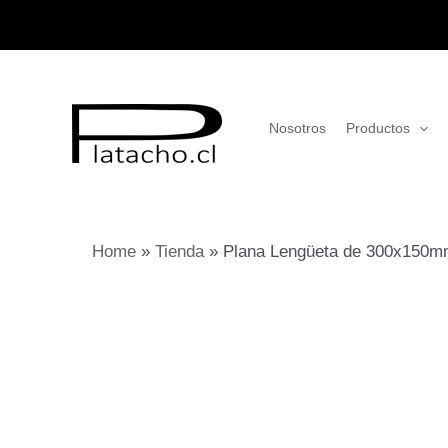
Ir
al
contenido
Nosotros
Productos
Home
»
Tienda
»
Plana Lengüeta de 300x150mm