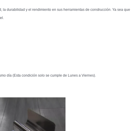
d, la durabilidad y el rendimiento en sus herramientas de construcción. Ya sea que
el.
mo día (Esta condición solo se cumple de Lunes a Viernes).
El
El
precio
precio
original
actual
era:
es:
$36.759.
$27.801.