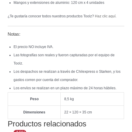
Mangos y extensiones de aluminio: 120 cm x 4 unidades
¿Te gustaría conocer todos nuestros productos Toolz?
Haz clic aquí
.
Notas:
El precio NO incluye IVA.
Las fotografías son reales y fueron capturadas por el equipo de
Toolz.
Los despachos se realizan a través de Chilexpress o Starken, y los
gastos corren por cuenta del comprador.
Los envíos se realizan en un plazo máximo de 24 horas hábiles.
Peso
8,5 kg
Dimensiones
22 × 120 × 35 cm
Productos relacionados
El
El