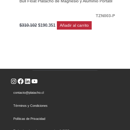
Bull Float Platacho de Magnesio y Aluminio Portátil
TZN003-P
$
310.102
$
190.351
Añadir al carrito
Instagram
Facebook
LinkedIn
YouTube
contacto@platacho.cl
Términos y Condiciones
Políticas de Privacidad