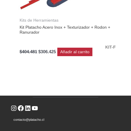
Kits de Herramientas
Kit Platacho Acero Inox + Texturizador + Rodon +
Ranurador
KIT-F
$
404.481
$
306.425
Añadir al carrito
Instagram
Facebook
LinkedIn
YouTube
contacto@platacho.cl