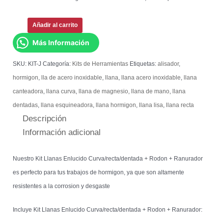
Añadir al carrito
Más Información
SKU:
KIT-J
Categoría:
Kits de Herramientas
Etiquetas:
alisador
,
hormigon
,
lla de acero inoxidable
,
llana
,
llana acero inoxidable
,
llana
canteadora
,
llana curva
,
llana de magnesio
,
llana de mano
,
llana
dentadas
,
llana esquineadora
,
llana hormigon
,
llana lisa
,
llana recta
Descripción
Información adicional
Nuestro Kit Llanas Enlucido Curva/recta/dentada + Rodon + Ranurador
es perfecto para tus trabajos de hormigon, ya que son altamente
resistentes a la corrosion y desgaste
Incluye Kit Llanas Enlucido Curva/recta/dentada + Rodon + Ranurador: