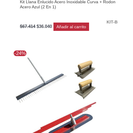
Kit Llana Enlucido Acero Inoxidable Curva + Rodon
Acero Azul (2 En 1)
KIT-B
$
67.414
$
36.040
Añadir al carrito
El
El
-24%
precio
precio
original
actual
era:
es:
$404.481.
$306.425.