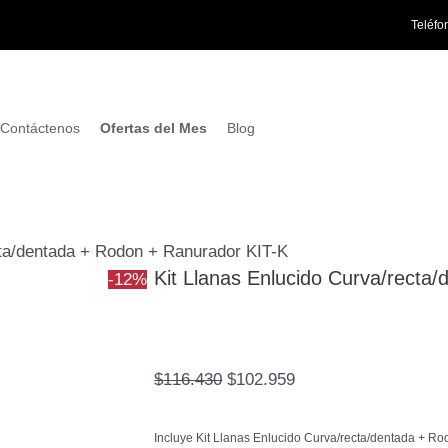
Kit
El
El
Teléfo
Llanas
precio
precio
Enlucido
original
actual
Curva/recta/dentada
era:
es:
+
$116.430.
$102.959.
Contáctenos
Ofertas del Mes
Blog
Rodon
+
Ranurador
KIT-
cta/dentada + Rodon + Ranurador KIT-K
K
Kit Llanas Enlucido Curva/recta
-12%
cantidad
$
116.430
$
102.959
Incluye Kit Llanas Enlucido Curva/recta/dentada + R