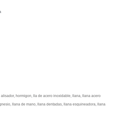
a
:
alisador
,
hormigon
,
lla de acero inoxidable
,
llana
,
llana acero
gnesio
,
llana de mano
,
llana dentadas
,
llana esquineadora
,
llana