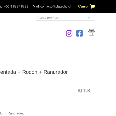
Carro
no:
+56 9 8887 8731
Mail:
contacto@platacho.cl
Búsqueda
de
productos
/dentada + Rodon + Ranurador
KIT-K
odon + Ranurador: