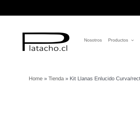
Ir
al
contenido
Nosotros
Productos
Home
»
Tienda
»
Kit Llanas Enlucido Curva/re