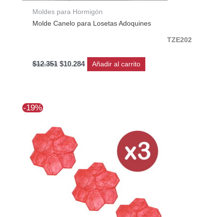
Moldes para Hormigón
Molde Canelo para Losetas Adoquines
TZE202
$
12.351
$
10.284
Añadir al carrito
El
El
-19%
precio
precio
original
actual
era:
es:
$368.323.
$298.335.