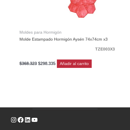
Moldes para Hormigón
Molde Estampado Hormigón Aysén 74x74cm x3
TZE003X3
$
368.323
$
298.335
Añadir al carrito
Instagram
Facebook
LinkedIn
YouTube