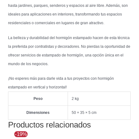
hasta jardines, parques, senderos y espacios al aire libre. Además, son
ideales para aplicaciones en interiores, transformando tus espacios
residenciales o comerciales en lugares de gran atractivo.
La belleza y durabilidad del hormigón estampado hacen de esta técnica
la preferida por contratistas y decoradores. No pierdas la oportunidad de
ofrecer servicios de estampado de hormigón, una opción única en el
mundo de los negocios.
¡No esperes más para darle vida a tus proyectos con hormigón
estampado en vertical y horizontal!
Peso
2 kg
Dimensiones
50 × 35 × 5 cm
Productos relacionados
El
El
-19%
precio
precio