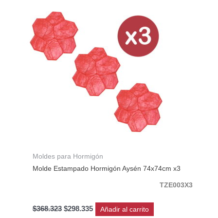
original
actual
era:
es:
$368.323.
$298.335.
Moldes para Hormigón
Molde Estampado Hormigón Aysén 74x74cm x3
TZE003X3
$
368.323
$
298.335
Añadir al carrito