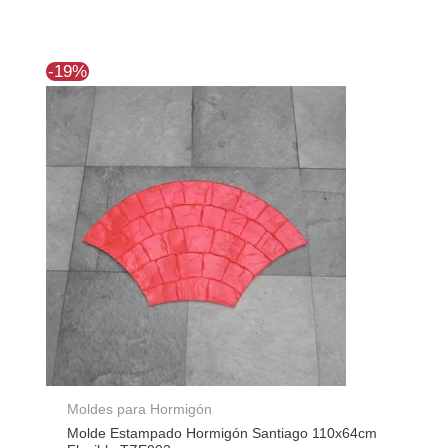
El
El
-19%
precio
precio
original
actual
era:
es:
$146.103.
$118.280.
Moldes para Hormigón
Molde Estampado Hormigón Santiago 110x64cm