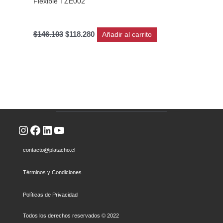
Flexible TZE002
$
146.103
$
118.280
Añadir al carrito
Instagram
Facebook
LinkedIn
YouTube
contacto@platacho.cl
Términos y Condiciones
Políticas de Privacidad
Todos los derechos reservados © 2022