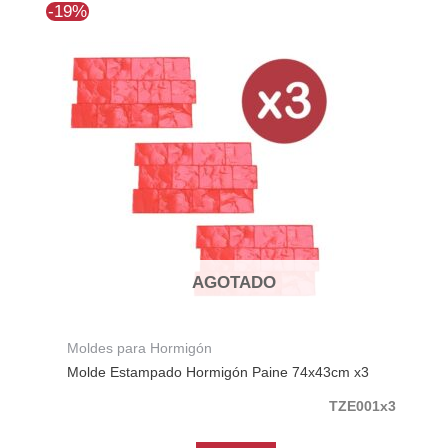
El
El
-19%
precio
precio
original
actual
era:
es:
$368.323.
$298.335.
AGOTADO
Moldes para Hormigón
Molde Estampado Hormigón Paine 74x43cm x3
TZE001x3