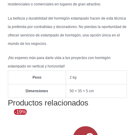
residenciales o comerciales en lugares de gran atractivo.
La belleza y durabilidad del hormigón estampado hacen de esta técnica
la preferida por contratistas y decoradores. No pierdas la oportunidad de
ofrecer servicios de estampado de hormigón, una opción única en el
mundo de los negocios.
¡No esperes más para darle vida a tus proyectos con hormigón
estampado en vertical y horizontal!
Peso
2 kg
Dimensiones
50 × 35 × 5 cm
Productos relacionados
El
El
-19%
precio
precio
original
actual
era:
es:
$268.673.
$217.684.