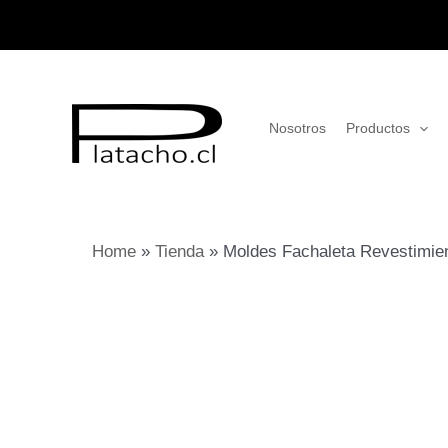
Ir
al
contenido
Nosotros
Productos
Home
»
Tienda
»
Moldes Fachaleta Revestimi