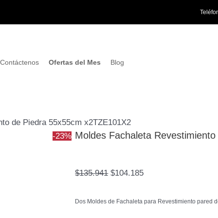
Moldes
El
El
Teléfo
Fachaleta
precio
precio
Revestimiento
original
actual
de
era:
es:
Piedra
$135.941.
$104.185.
Contáctenos
Ofertas del Mes
Blog
55x55cm
x2TZE101X2
cantidad
ento de Piedra 55x55cm x2TZE101X2
Moldes Fachaleta Revestimiento
-23%
$
135.941
$
104.185
Dos Moldes de Fachaleta para Revestimiento pared de