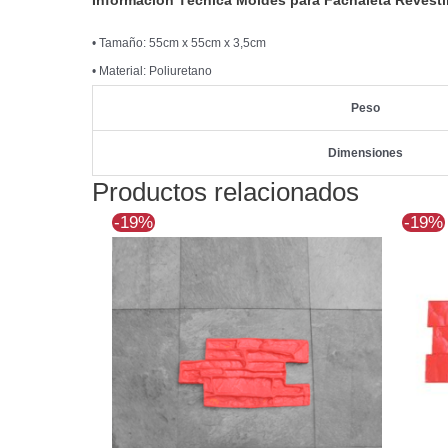
• Tamaño: 55cm x 55cm x 3,5cm
• Material: Poliuretano
Peso
Dimensiones
Productos relacionados
El
El
-19%
-19%
precio
precio
original
actual
era:
es:
$91.928.
$74.523.