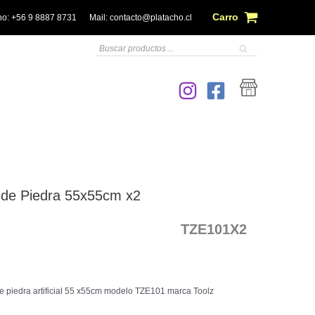
Carro
no:
+56 9 8887 8731
Mail:
contacto@platacho.cl
Búsqueda
de
productos
 de Piedra 55x55cm x2
TZE101X2
 piedra artificial 55 x55cm modelo TZE101 marca Toolz