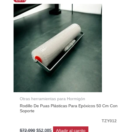
precio
precio
original
actual
era:
es:
$72.090.
$52.085.
Otras herramientas para Hormigón
Rodillo De Puas Plásticas Para Epóxicos 50 Cm Con
Soporte
TZY012
$
72.090
$
52.085
Añadir al carrito