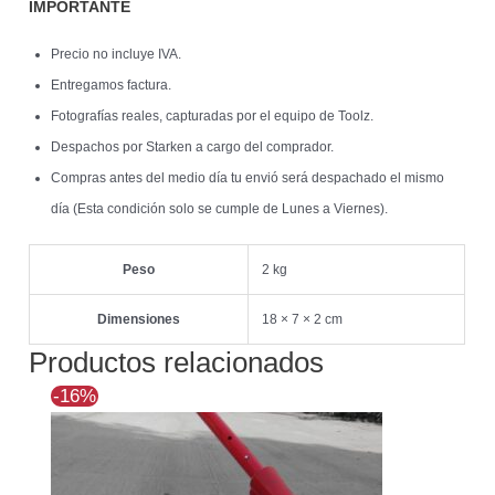
IMPORTANTE
Precio no incluye IVA.
Entregamos factura.
Fotografías reales, capturadas por el equipo de Toolz.
Despachos por Starken a cargo del comprador.
Compras antes del medio día tu envió será despachado el mismo
día (Esta condición solo se cumple de Lunes a Viernes).
Peso
2 kg
Dimensiones
18 × 7 × 2 cm
Productos relacionados
El
El
-16%
precio
precio
original
actual
era:
es:
$296.619.
$249.307.