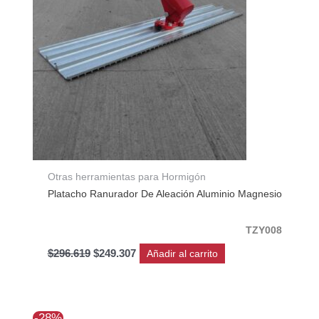
Otras herramientas para Hormigón
Platacho Ranurador De Aleación Aluminio Magnesio
TZY008
$
296.619
$
249.307
Añadir al carrito
El
El
-28%