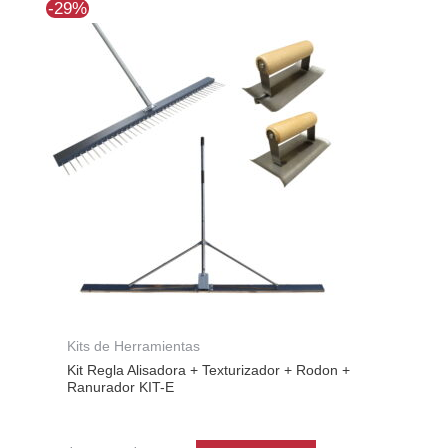
El
El
-29%
precio
precio
original
actual
era:
es:
$294.168.
$208.369.
Kits de Herramientas
Kit Regla Alisadora + Texturizador + Rodon +
Ranurador KIT-E