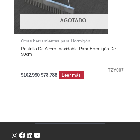
AGOTADO
Otras herramientas para Hormigón
Rastrillo De Acero Inoxidable Para Hormigón De
50cm
TZY007
$
102.990
$
78.788
Leer más
Instagram
Facebook
LinkedIn
YouTube