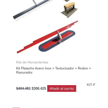
Kits de Herramientas
Kit Platacho Acero Inox + Texturizador + Rodon +
Ranurador
KIT-F
$
404.481
$
306.425
Añadir al carrito