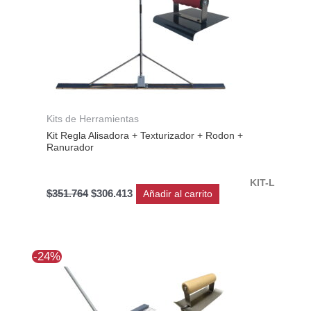
Kits de Herramientas
Kit Regla Alisadora + Texturizador + Rodon +
Ranurador
KIT-L
$
351.764
$
306.413
Añadir al carrito
El
El
-24%
precio
precio
original
actual
era:
es:
$404.481.
$306.425.