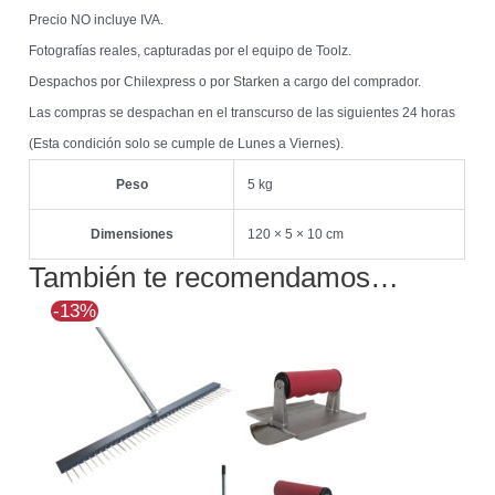
Precio NO incluye IVA.
Fotografías reales, capturadas por el equipo de Toolz.
Despachos por Chilexpress o por Starken a cargo del comprador.
Las compras se despachan en el transcurso de las siguientes 24 horas
(Esta condición solo se cumple de Lunes a Viernes).
Peso
5 kg
Dimensiones
120 × 5 × 10 cm
También te recomendamos…
El
El
-13%
precio
precio
original
actual
era:
es:
$351.764.
$306.413.