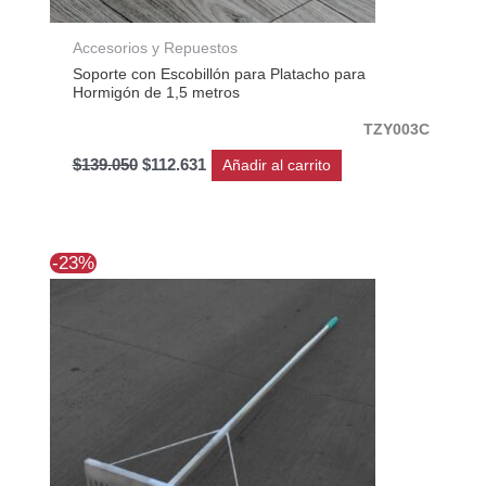
Accesorios y Repuestos
Soporte con Escobillón para Platacho para
Hormigón de 1,5 metros
TZY003C
$
139.050
$
112.631
Añadir al carrito
El
El
-23%
precio
precio
original
actual
era:
es:
$102.990.
$78.788.