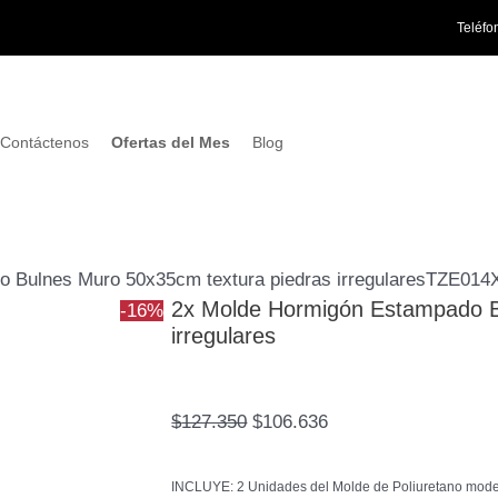
El
El
Teléfo
precio
precio
original
actual
era:
es:
$127.350.
$106.636.
Contáctenos
Ofertas del Mes
Blog
 Bulnes Muro 50x35cm textura piedras irregularesTZE014
2x Molde Hormigón Estampado B
-16%
irregulares
$
127.350
$
106.636
INCLUYE: 2 Unidades del Molde de Poliuretano modelo