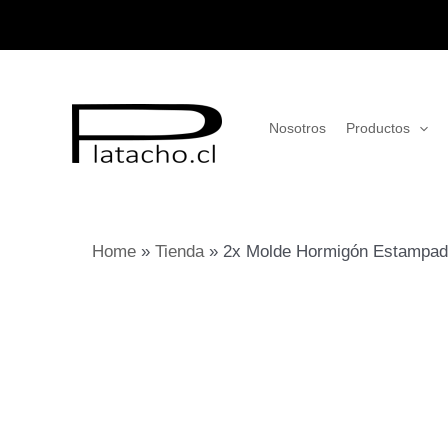
Ir
al
contenido
Nosotros
Productos
Home
»
Tienda
»
2x Molde Hormigón Estampado